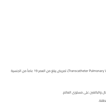
تم يوم الخميس في مستشفى الخالدي إجراء ثاني حالة على مستوى القطاع الخاص في الأردن لزراعة صمام رئوي بالقسطرة دون تدخل جراحي (Transcatheter Pulmonary Valve Replacement)، لمريض يبلغ من العمر 19 عاماً من الجنسية
نطقة.