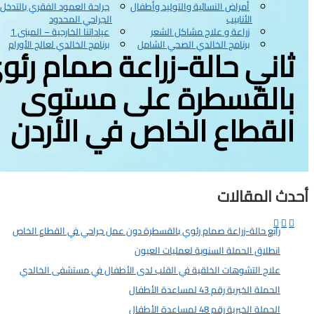
أمراض النسائية والتوليد وأطفال
جراحة العمود الفقري بالتدخل
الأنابيب
الجراحي المحدود
زراعة و علاج مشاكل الشعر
عياداتنا الخارجية – المبنى 1
برنامج الخالدي الصحي الشامل
برنامج الخالدي لعالج الأورام
ثاني حالة-زراعة صمام رئو
بالقسطرة على مستوى
القطاع الخاص في الأردن
أحدث المقالات



رابع حالة-زراعة صمام رئوي بالقسطرة دون عمل جراحي في القطاع الخاص
-06-02
انطلاق الحملة السنوية لعمليات العيون
2025-12-11
علاج التشوهات الخلقية في القلب لدى الأطفال في مستشفى الخالدي
025-11-20
الحملة الخيرية رقم 43 لمساعدة الأطفال
2025-11-17
الحملة الخيرية رقم 48 لمساعدة الأطفال
2025-11-17