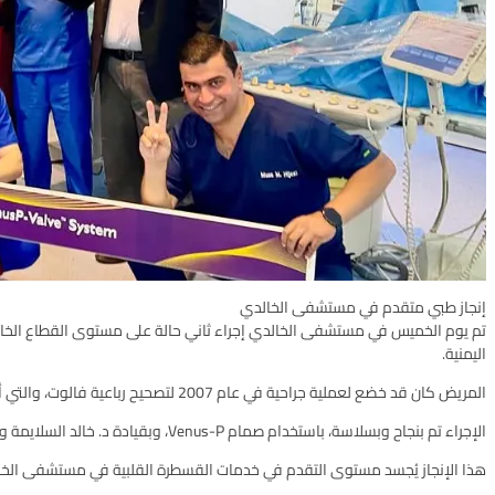
إنجاز طبي متقدم في مستشفى الخالدي
اليمنية.
المريض كان قد خضع لعملية جراحية في عام 2007 لتصحيح رباعية فالوت، والتي أدت لاحقاً إلى ترجيع شديد في الصمام الرئوي.
الإجراء تم بنجاح وبسلاسة، باستخدام صمام Venus-P، وبقيادة د. خالد السلايمة وبالتعاون مع البروفيسور زياد حجازي، أحد أبرز الأسماء في مجال قسطرة قلب الأطفال والبالغين على مستوى العالم.
هذا الإنجاز يُجسد مستوى التقدم في خدمات القسطرة القلبية في مستشفى الخال