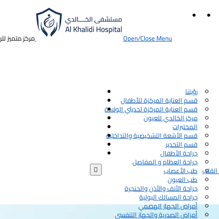
Open/Close Menu
مركز متميز لل
رؤيتنا
قسم العناية المركزة للأطفال
قسم العناية المركزة لحديثي الولادة
مركز الخالدي للعيون
المختبرات
قسم الأشعة التشخيصية والتداخلية
قسم التخدير
جراحة الأطفال
جراحة العظام و المفاصل

القلب
طب الأعصاب
طب العيون
جراحة الأنف والأذن والحنجرة
جراحة المسالك البولية
أمراض الجهاز الهضمي
أمراض الصدرية والجهاز التنفسي