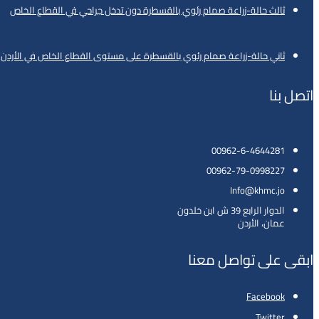
ثالث حالة-زراعة صمام رئوي بالقسطرة دون تدخل جراحي في القطاع الخاص
ثاني حالة-زراعة صمام رئوي بالقسطرة على مستوى القطاع الخاص في الأردن
اتصل بنا
00962-6-4644281
00962-79-0998227
Info@khmc.jo
الدوار الرابع 39 ش ابن خلدون
عمان، الأردن
ابقى على تواصل معنا
Facebook
Twitter