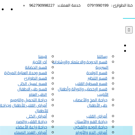


خط الطوارئ :
0791990199
خدمة العملاء:
962790998227+

رسالتنا
قيمنا
قسم الجودة والاعتماد والإرشادات
آخر الأخبار
السريرية
قسم الحضانة
قسم الولادة
قسم وحدة العناية المركزة
قسم التنظير
قسم الطوارئ
قسم قسطرة القلب
قسم غسيل الكلى
قسم الإخصاب والوراثة وأطفال
قسم طب الاطفال
الأنابيب
الطب العام
جراحة المخ والأعصاب
جراحة التجميل والترميم
طب الأطفال
أمراض القلب للأطفال وجراحة 
للأطفال
أمراض القلب
أمراض الكلى
جراحة الفم والأسنان
جراحة القلب والصدر
جراحة الوجه والفكين
جراحة زراعة الأعضاء
أمراض الدم والأورام
أمراض الغدد الصماء