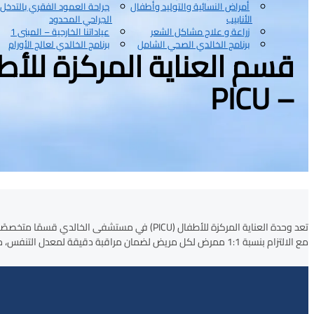
أمراض النسائية والتوليد وأطفال
جراحة العمود الفقري بالتدخل
الأنابيب
الجراحي المحدود
زراعة و علاج مشاكل الشعر
عياداتنا الخارجية – المبنى 1
برنامج الخالدي الصحي الشامل
برنامج الخالدي لعالج الأورام
قسم العناية المركزة للأط
– PICU
تعد وحدة العناية المركزة للأطفال (PICU) في م
مع الالتزام بنسبة 1:1 ممرض لكل مريض لضمان مراقبة دقيقة لمعدل التنفس، معدل ضربات القلب، وضغط الدم.