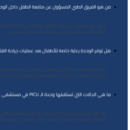
من هو الفريق الطبي المسؤول عن متابعة الطفل داخل الوح
فريق طبي متخصص من أطباء الأطفال واستشاريي العناية الحثيثة،
استجابة الجسم للعلاج وتعديل الخطط الطبية فوراً عند الحاجة.
هل توفر الوحدة رعاية خاصة للأطفال بعد عمليات جراحة القل
نعم، تعتبر وحدة الـ PICU في مستشفى الخالدي 
الأعضاء الحيوية، مما يجعلنا وجهة إقليمية موثوقة لأعقد الجراحات
ما هي الحالات التي تستقبلها وحدة الـ PICU في مستشفى الخالدي؟
تعد الوحدة قسماً متخصصاً لتقديم أعلى مستويات الرعاية للأطفال ا
المفتوح والقسطرة القلبية المعقدة، لضمان استقرار حالتهم وتماثل