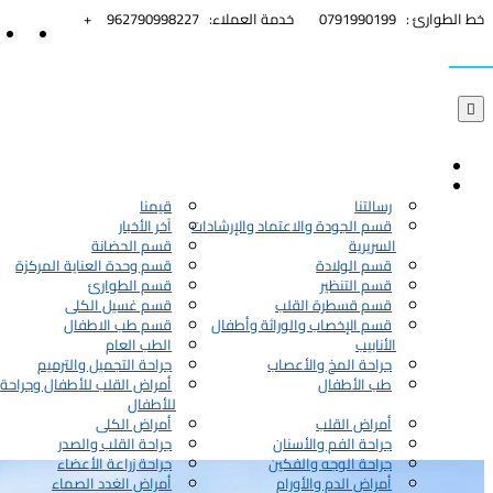


خط الطوارئ :
0791990199
خدمة العملاء:
962790998227+

رسالتنا
قيمنا
قسم الجودة والاعتماد والإرشادات
آخر الأخبار
السريرية
قسم الحضانة
قسم الولادة
قسم وحدة العناية المركزة
قسم التنظير
قسم الطوارئ
قسم قسطرة القلب
قسم غسيل الكلى
قسم الإخصاب والوراثة وأطفال
قسم طب الاطفال
الأنابيب
الطب العام
جراحة المخ والأعصاب
جراحة التجميل والترميم
طب الأطفال
أمراض القلب للأطفال وجراحة 
للأطفال
أمراض القلب
أمراض الكلى
جراحة الفم والأسنان
جراحة القلب والصدر
جراحة الوجه والفكين
جراحة زراعة الأعضاء
أمراض الدم والأورام
أمراض الغدد الصماء