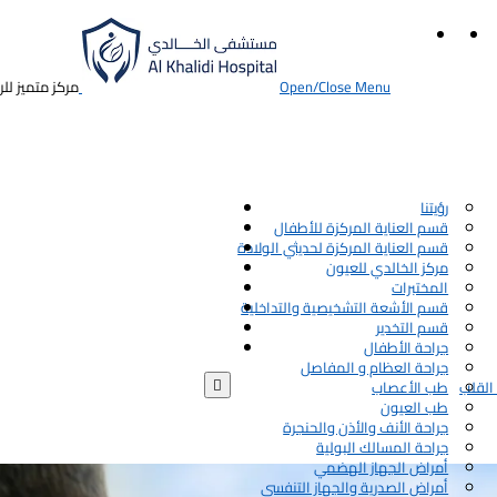
Open/Close Menu
مركز متميز لل
رؤيتنا
قسم العناية المركزة للأطفال
قسم العناية المركزة لحديثي الولادة
مركز الخالدي للعيون
المختبرات
قسم الأشعة التشخيصية والتداخلية
قسم التخدير
جراحة الأطفال
جراحة العظام و المفاصل

القلب
طب الأعصاب
طب العيون
جراحة الأنف والأذن والحنجرة
جراحة المسالك البولية
أمراض الجهاز الهضمي
أمراض الصدرية والجهاز التنفسي