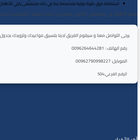
استضافة فرق طبية دولية متخصصة، بما في ذلك مستشفى رايلي للأطفال – الو
قسم الأطفال في مستشفى الخالدي يجمع بين
الخبرة الطويلة، التكنولوجيا الحدي
يرجى التواصل معنا و ﺳﻴﻘﻮم الفريق لدينا ﺑﺘﻨﺴﻴﻖ ﻣﻮاﻋﻴﺪك وﺗﺰوﻳﺪك ﺑﺠﺪول زي
رقم الهاتف : 0096264644281

الموبايل: 00962790998227


الرقم الفرعي:504
آخر الأخبار