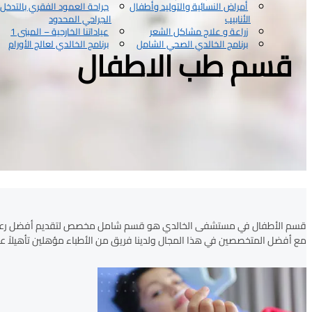
أمراض النسائية والتوليد وأطفال
جراحة العمود الفقري بالتدخل
الأنابيب
الجراحي المحدود
زراعة و علاج مشاكل الشعر
عياداتنا الخارجية – المبنى 1
برنامج الخالدي الصحي الشامل
برنامج الخالدي لعالج الأورام
قسم طب الاطفال
قسم الأطفال في مستشفى الخالدي هو قسم شامل مخصص لتقديم أفضل رعاية طبية
مع أفضل المتخصصين في هذا المجال ولدينا فريق من الأطباء مؤهلين تأهيلاً عا