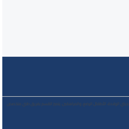
ديثي الولادة، الأطفال الرضع، والمراهقين. يتميز القسم بفريق طبي متخصص