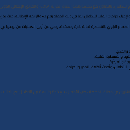
، بالتعاون مع
والفريق الإيطالي الدولي،
ح للأطفال
جمعية هدية الحياة الخيرية
(GOLA)
: استضاف القسم على مدار سنوات عديدة الحملات الخيرية لإج
 الصمام الرئوي بالقسطرة لحالة نادرة ومعقدة
، وهي من أولى العمليات من نوعها في ال
 والخدج.
توح والقسطرة القلبية.
جة والمركّبة.
للأطفال، وأحدث أنظمة التخدير والجراحة.
، مع خبرة واسعة في التعامل مع الحالات ا
استشاريين في مختلف تخصصات طب الأطفال