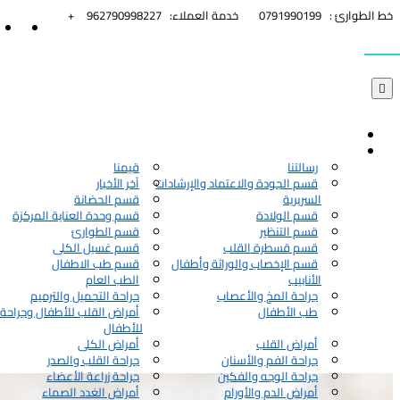


خط الطوارئ :
0791990199
خدمة العملاء:
962790998227+

رسالتنا
قيمنا
قسم الجودة والاعتماد والإرشادات
آخر الأخبار
السريرية
قسم الحضانة
قسم الولادة
قسم وحدة العناية المركزة
قسم التنظير
قسم الطوارئ
قسم قسطرة القلب
قسم غسيل الكلى
قسم الإخصاب والوراثة وأطفال
قسم طب الاطفال
الأنابيب
الطب العام
جراحة المخ والأعصاب
جراحة التجميل والترميم
طب الأطفال
أمراض القلب للأطفال وجراحة 
للأطفال
أمراض القلب
أمراض الكلى
جراحة الفم والأسنان
جراحة القلب والصدر
جراحة الوجه والفكين
جراحة زراعة الأعضاء
أمراض الدم والأورام
أمراض الغدد الصماء