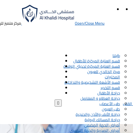
Open/Close Menu
مركز متميز لل
رؤيتنا
قسم العناية المركزة للأطفال
قسم العناية المركزة لحديثي الولادة
مركز الخالدي للعيون
المختبرات
قسم الأشعة التشخيصية والتداخلية
قسم التخدير
جراحة الأطفال
جراحة العظام و المفاصل

القلب
طب الأعصاب
طب العيون
جراحة الأنف والأذن والحنجرة
جراحة المسالك البولية
أمراض الجهاز الهضمي
أمراض الصدرية والجهاز التنفسي