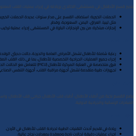
يتميز قسم الأطفال في مستشفى الخالدي بريادته في
إجراء عمليات القلب المفتو
الحملات الخيرية
مثل ليبيا، العراق، اليمن، السعودية، وقطر.
إنجازات مبتكرة
: من بين الإنجازات البارزة في المستشفى
إجراء عملية تركيب
خدمات القسم
رعاية شاملة للأطفال تشمل الأمراض العامة والحرجة، حالات حديثي الولادة
إجراء جميع
العمليات الجراحية التخصصية
للأطفال، بما في ذلك القلب المف
فرق متخصصة في
العناية المركزة للأطفال
(PICU)
للتعامل مع الحالات الحر
تجهيزات طبية متقدمة تشمل أجهزة مراقبة القلب، أجهزة التنفس الصناعي 
الفريق الطبي
يضم القسم نخبة من
أطباء الأطفال، أطباء قلب الأطفال، جراحي قلب الأطفال، و
.
المبادرات الإنسانية والجراحية الدولية
إنجازات القسم
ريادة في تقديم أحدث التقنيات الطبية لجراحة القلب للأطفال في الأردن.
إجراء عمليات دقيقة لحالات نادرة ومعقدة بمعدلات نجاح عالية.