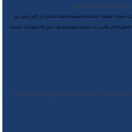
 تحت إشراف الدكتور خالد السلايمة.
راء جراحات القلب للأطفال، بما في ذلك الحملة رقم 42 والرابعة الإيطالية، حيث تم إجراء عشرات العمليات الناجحة والقسطرة القلبية للأطفال من الأردن ومن دول
قطاع الخاص بالأردن، تحت إشراف البروفيسور زياد حجازي والدكتور خالد سلايمة.
لحرجة والمعقدة. كما يتمتع الفريق بخبرة طويلة في تنفيذ برامج ومهام