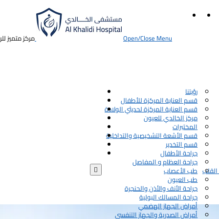
Open/Close Menu
مركز متميز لل
رؤيتنا
قسم العناية المركزة للأطفال
قسم العناية المركزة لحديثي الولادة
مركز الخالدي للعيون
المختبرات
قسم الأشعة التشخيصية والتداخلية
قسم التخدير
جراحة الأطفال
جراحة العظام و المفاصل

القلب
طب الأعصاب
طب العيون
جراحة الأنف والأذن والحنجرة
جراحة المسالك البولية
أمراض الجهاز الهضمي
أمراض الصدرية والجهاز التنفسي