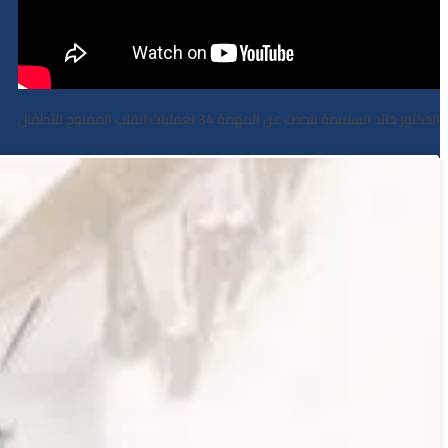
الدكتور خالد السلايمة يتحدث عن المهمة 34 لعمليات القلب المفتوح للأطفال