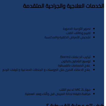
الخدمات العلاجية والجراحية المتقدمة
التشخيص الدقيق:
تصوير الأوعية الدموية
تقييم وظائف القلب
تشخيص الأمراض الخلقية والمكتسبة
العلاجات المتقدمة:
تركيب الدعامات (Stents)
توسيع الشرايين بالبالون
علاج الصمامات بالقسطرة
علاج الاعضاء الاخرى مثل البروستات و الجلطات الدماغية و تليفات الرحم
التقنيات المساندة:
جهاز iVAC 2L لدعم القلب
مراقبة دقيقة لحالة المريض قبل وأثناء وبعد العملية
كيف تتم عملية القسطرة ؟