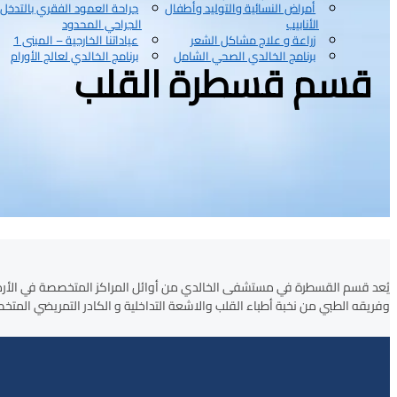
أمراض النسائية والتوليد وأطفال
جراحة العمود الفقري بالتدخل
الأنابيب
الجراحي المحدود
زراعة و علاج مشاكل الشعر
عياداتنا الخارجية – المبنى 1
برنامج الخالدي الصحي الشامل
برنامج الخالدي لعالج الأورام
قسم قسطرة القلب
وفريقه الطبي من نخبة أطباء القلب والاشعة التداخلية و الكادر التمريضي المت