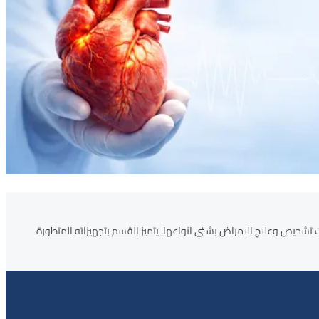
اع الطبي الخاص منذ عام 1984، حيث كان الخالدي سبّاقاً في إدخال تقنيات تشخيص وعلاج الامراض بشتى انواعها. يتميز القسم بتجهيزاته المتطورة