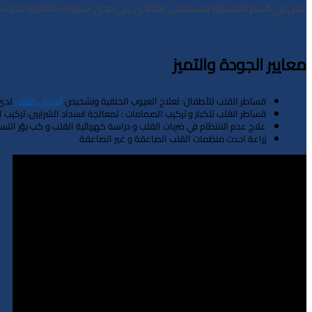
عمل في قسم القسطرة بمستشفى الخالدي على مدى السنوات الماضية عدد من أبرز أ
معايير الجودة والتميز
قساطر القلب للأطفال: لعلاج العيوب الخلقية وتشخيص
أمراض القلب
لدى 
قساطر القلب للكبار و تركيب الصمامات : لمعالجة انسداد الشرايين، تركيب ا
علاج عدم الانتظام في ضربات القلب و دراسة كهربائية القلب و كب بؤر الت
زراعة احدث منظمات القلب الصاعقة و غير الصاعقة