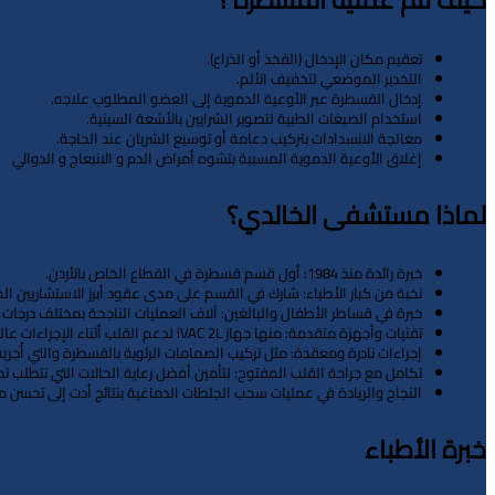
تعقيم مكان الإدخال (الفخذ أو الذراع).
التخدير الموضعي لتخفيف الألم.
إدخال القسطرة عبر الأوعية الدموية إلى العضو المطلوب علاجه.
استخدام الصبغات الطبية لتصوير الشرايين بالأشعة السينية.
معالجة الانسدادات بتركيب دعامة أو توسيع الشريان عند الحاجة.
إغلاق الأوعية الدموية المسببة بتشوه أمراض الدم و الانبعاج و الدوالي
لماذا مستشفى الخالدي؟
خبرة رائدة منذ 1984: أول قسم قسطرة في القطاع الخاص بالأردن.
نخبة من كبار الأطباء: شارك في القسم على مدى عقود أبرز الاستشاريين المع
خبرة في قساطر الأطفال والبالغين: آلاف العمليات الناجحة بمختلف درجات ا
تقنيات وأجهزة متقدمة: منها جهاز iVAC 2L لدعم القلب أثناء الإجراءات عالية الخطورة، وأنظمة تصوير رقمية عالية الدقة.
إجراءات نادرة ومعقدة: مثل تركيب الصمامات الرئوية بالقسطرة والتي أُجر
تكامل مع جراحة القلب المفتوح: لتأمين أفضل رعاية الحالات التي تتطلب ت
النجاح والريادة في عمليات سحب الجلطات الدماغية بنتائج أدت إلى تحسن
خبرة الأطباء