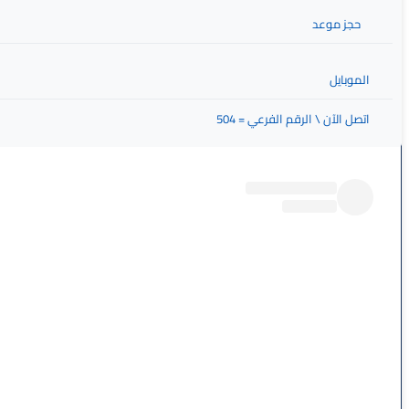
حجز موعد
الموبايل
اتصل الآن \ الرقم الفرعي = 504