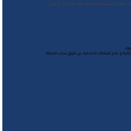
عمليات القسطرة الناجحة سواء للكبار أو للأطفال.
ورة.
 الخلقية و علاج للجلطات الدماغية عن طريق سحب الجلطة