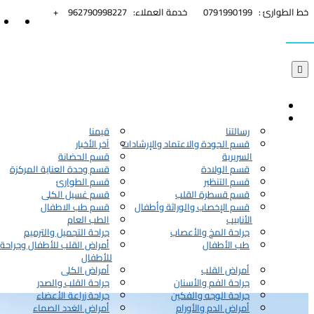


خط الطوارئ :
0791990199
خدمة العملاء:
962790998227+

رسالتنا
قيمنا
قسم الجودة والاعتماد والإرشادات
آخر الأخبار
السريرية
قسم الحضانة
قسم الولادة
قسم وحدة العناية المركزة
قسم التنظير
قسم الطوارئ
قسم قسطرة القلب
قسم غسيل الكلى
قسم الإخصاب والوراثة وأطفال
قسم طب الاطفال
الأنابيب
الطب العام
جراحة المخ والأعصاب
جراحة التجميل والترميم
طب الأطفال
أمراض القلب للأطفال وجراحة 
للأطفال
أمراض القلب
أمراض الكلى
جراحة الفم والأسنان
جراحة القلب والصدر
جراحة الوجه والفكين
جراحة زراعة الأعضاء
أمراض الدم والأورام
أمراض الغدد الصماء