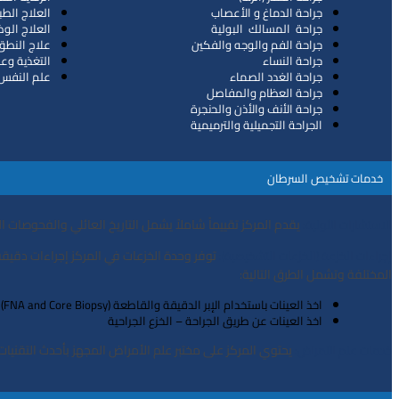
ﺟﺮاﺣﺔ اﻟﺪﻣﺎغ و اﻷﻋﺼﺎب
اﻟﻌﻼج اﻟﻄﺒ
ﺟﺮاﺣﺔ اﻟﻤﺴﺎﻟﻚ اﻟﺒﻮﻟﻴﺔ
اﻟﻌﻼج اﻟﻮ
ﺟﺮاﺣﺔ اﻟﻔﻢ واﻟﻮﺟﻪ واﻟﻔﻜﻴﻦ
ﻋﻼج اﻟﻨﻄﻖ 
ﺟﺮاﺣﺔ اﻟﻨﺴﺎء
اﻟﺘﻐﺬﻳﺔ وﻋ
ﺟﺮاﺣﺔ اﻟﻐﺪد اﻟﺼﻤﺎء
ﻋﻠﻢ اﻟﻨﻔﺲ 
ﺟﺮاﺣﺔ اﻟﻌﻈﺎم واﻟﻤﻔﺎﺻﻞ
ﺟﺮاﺣﺔ اﻷﻧﻒ واﻷذن واﻟﺤنجرة
اﻟجراﺣﺔ اﻟﺘجميلية واﻟﺘﺮﻣﻴﻤﻴﺔ
ﺧﺪﻣﺎت ﺗﺸﺨﻴﺺ اﻟﺴﺮﻃﺎن
ﻳﻘﺪم اﻟﻤﺮﻛﺰ ﺗﻘﻴﻴﻤﺎً ﺷﺎﻣﻼً ﻳﺸﻤﻞ اﻟﺘﺎرﻳﺦ اﻟﻌﺎﺋﻠﻲ واﻟﻔﺤﻮﺻﺎت
اﻻﺳﺘﺸﺎرات اﻷوﻟﻴﺔ:
ﺗﻮﻓﺮ وﺣﺪة اﻟﺨﺰﻋﺎت ﻓﻲ اﻟﻤﺮﻛﺰ إﺟﺮاءات دﻗﻴﻘ
إﺟﺮاءات اﻟﺨﺰﻋﺔ (اﻟﺨﺰﻋﺎت اﻟﺘﺸﺨﻴﺼﻴﺔ):
اﻟﻤﺨﺘﻠﻔﺔ وﺗﺸﻤﻞ اﻟﻄﺮق اﻟﺘﺎﻟﻴﺔ:
اﺧﺬ اﻟﻌﻴﻨﺎت ﺑﺎﺳﺘﺨﺪام اﻹﺑﺮ اﻟﺪﻗﻴﻘﺔ واﻟﻘﺎﻃﻌﺔ (FNA and Core Biopsy)
اﺧﺬ اﻟﻌﻴﻨﺎت ﻋﻦ ﻃﺮﻳﻖ اﻟﺠﺮاﺣﺔ – اﻟﺨﺰع اﻟﺠﺮاﺣﻴﺔ
ﻳﺤﺘﻮي اﻟﻤﺮﻛﺰ ﻋﻠﻰ ﻣﺨﺘﺒﺮ ﻋﻠﻢ اﻷﻣﺮاض اﻟﻤﺠﻬﺰ ﺑﺄﺣﺪث اﻟﺘﻘﻨﻴﺎت،
ﺧﺪﻣﺎت ﻋﻠﻢ اﻷﻣﺮاض: