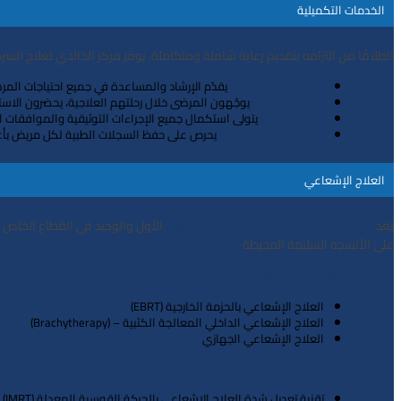
اﻟﺨﺪﻣﺎت اﻟﺘﻜﻤﻴﻠﻴﺔ
اﻧﻄﻼﻗًﺎ ﻣﻦ اﻟﺘﺰاﻣﻪ ﺑﺘﻘﺪﻳﻢ رﻋﺎﻳﺔ ﺷﺎﻣﻠﺔ وﻣﺘﻜﺎﻣﻠﺔ، ﻳﻮﻓﺮ ﻣﺮﻛﺰ اﻟﺨﺎﻟﺪي ﻟﻌﻼج اﻟﺴ
ﻓﺮﻳﻖ رﻋﺎﻳﺔ اﻟﻤﺮﺿﻰ
:
ﻳﻘﺪّم اﻹرﺷﺎد واﻟﻤﺴﺎﻋﺪة ﻓﻲ ﺟﻤﻴﻊ اﺣﺘﻴﺎﺟﺎت اﻟﻤﺮﺿﻰ
ﻣﻨﺴﻘﻮ اﻟﺮﻋﺎﻳﺔ
:
ﻳﻮﺟّﻬﻮن اﻟﻤﺮﺿﻰ ﺧﻼل رﺣﻠﺘﻬﻢ اﻟﻌﻼﺟﻴﺔ، ﻳﺤﻀﺮون اﻻﺳﺘﺸﺎر
ﻓﺮﻳﻖ اﻟﺘﺄﻣﻴﻦ
:
ﻳﺘﻮﻟﻰ اﺳﺘﻜﻤﺎل ﺟﻤﻴﻊ اﻹﺟﺮاءات اﻟﺘﻮﺛﻴﻘﻴﺔ واﻟﻤﻮاﻓﻘﺎت
ﻗﺴﻢ اﻟﺴﺠﻼت اﻟﻄﺒﻴﺔ
:
ﻳﺤﺮص ﻋﻠﻰ ﺣﻔﻆ اﻟﺴﺠﻼت اﻟﻄﺒﻴﺔ ﻟﻜﻞ ﻣﺮﻳﺾ ﺑﺄﻋﻠﻰ
اﻟﻌﻼج اﻹﺷﻌﺎﻋﻲ
ﻳُﻌﺪ
اﻷول واﻟﻮﺣﻴﺪ ﻓﻲ اﻟﻘﻄﺎع اﻟﺨﺎص ﺑﺎ
ﻣﺮﻛﺰ ﻋﺎﻓﻴﺔ ﻟﻠﻌﻼج اﻹﺷﻌﺎﻋﻲ واﻟﻄب
اﻟﻨﻮوي
ﻋﻠﻰ اﻷﻧﺴجه اﻟﺴﻠﻴﻤﺔ اﻟﻤﺤﻴﻄﺔ
أﻧﻮاع اﻟﻌﻼج اﻹﺷﻌﺎﻋﻲ اﻟﻤﺘﺎﺣﺔ
:
اﻟﻌﻼج اﻹﺷﻌﺎﻋﻲ ﺑﺎﻟﺤﺰﻣﺔ اﻟﺨﺎرﺟﻴﺔ (EBRT)
اﻟﻌﻼج اﻹﺷﻌﺎﻋﻲ اﻟﺪاﺧﻠﻲ اﻟﻤﻌﺎلجة اﻟﻜﺜﺒﻴﺔ – (Brachytherapy)
اﻟﻌﻼج اﻹﺷﻌﺎﻋﻲ اﻟجهازي
اﻟﺘﻘﻨﻴﺎت اﻟﻤﺘﻘﺪﻣﺔ ﻓﻲ اﻟﻌﻼج اﻹﺷﻌﺎﻋﻲ
ﺗﻘﻨﻴﺔ ﺗﻌﺪﻳﻞ ﺷﺪة اﻟﻌﻼج اﻻﺷﻌﺎﻋﻲ ﺑﺎﻟﺤﺮﻛﺔ اﻟﻘﻮﺳﻴﺔ اﻟﻤﻌﺪﻟﺔ (IMRT) .