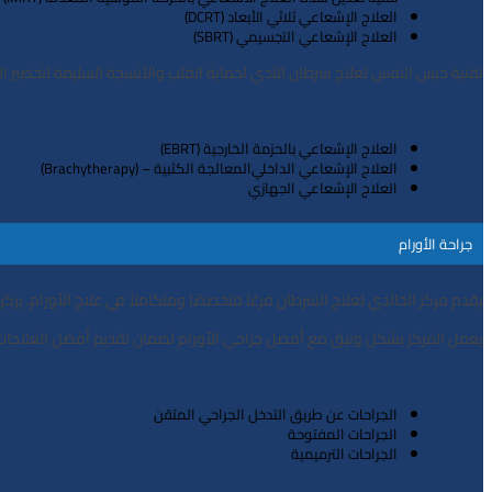
اﻟﻌﻼج اﻹﺷﻌﺎﻋﻲ ﺛﻼﺛﻲ اﻷﺑﻌﺎد (DCRT)
اﻟﻌﻼج اﻹﺷﻌﺎﻋﻲ اﻟﺘجسيمي (SBRT)
ﺗﻘﻨﻴﺔ ﺣﺒﺲ اﻟﻨﻔﺲ ﻟﻌﻼج ﺳﺮﻃﺎن اﻟﺜﺪي ﻟﺤﻤﺎﻳﺔ اﻟﻘﻠﺐ واﻷﻧﺴجة اﻟﺴﻠﻴﻤﺔ ﻟﺘﺤﻀﻴﺮ اﻟﻤﺮﺿﻰ ﻟﺰرع ﻧﺨﺎع اﻟﻌﻈﻢ (TBI
اﻟﻌﻼج اﻟﻜﻴﻤﻴﺎﺋﻲ واﻟﻌﻼج اﻟﻤﻨﺎﻋﻲ
اﻟﻌﻼج اﻹﺷﻌﺎﻋﻲ ﺑﺎﻟﺤﺰﻣﺔ اﻟﺨﺎرﺟﻴﺔ (EBRT)
اﻟﻌﻼج اﻹﺷﻌﺎﻋﻲ اﻟﺪاﺧﻠﻲاﻟﻤﻌﺎلجة اﻟﻜﺜﺒﻴﺔ – (Brachytherapy)
اﻟﻌﻼج اﻹﺷﻌﺎﻋﻲ اﻟجهازي
ﺟﺮاﺣﺔ اﻷورام
ﻳﻘﺪم ﻣﺮﻛﺰ اﻟﺨﺎﻟﺪي ﻟﻌﻼج اﻟﺴﺮﻃﺎن ﻓﺮﻋًﺎ ﻣﺘﺨﺼﺼًﺎ وﻣﺘﻜﺎﻣﻼً ﻓﻲ ﻋﻼج اﻷورام، ﻳﺮﻛﺰ
ﻳﻌﻤﻞ اﻟﻤﺮﻛﺰ ﺑﺸﻜﻞ وﺛﻴﻖ ﻣﻊ أﻓﻀﻞ ﺟﺮاﺣﻲ اﻷورام ﻟﻀﻤﺎن ﺗﻘﺪﻳﻢ أﻓﻀﻞ اﻟﻌﻼﺟﺎت اﻟﺠ
أﻧﻮاع اﻟﺠﺮاﺣﺎت اﻟﻤﻘﺪﻣﺔ ﻓﻲ اﻟﻤﺮﻛﺰ
:
اﻟﺠﺮاﺣﺎت ﻋﻦ ﻃﺮﻳﻖ اﻟﺘﺪﺧﻞ اﻟﺠﺮاﺣﻲ اﻟﻤﺘﻘﻦ
اﻟﺠﺮاﺣﺎت اﻟﻤﻔﺘﻮﺣﺔ
اﻟﺠﺮاﺣﺎت اﻟﺘﺮﻣﻴﻤﻴﺔ
ﺑﻌﺾ اﻹﺟﺮاءات اﻟﺠﺮاﺣﻴﺔ اﻟﻤﺘﺨﺼﺼﺔ ﺗﺸﻤﻞ
: