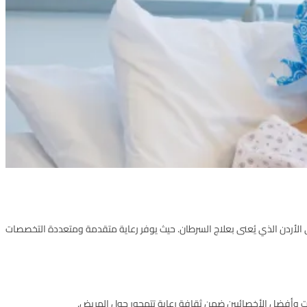
 ﻓﻲ اﻷردن اﻟﺬي ﻳُﻌﻨﻰ ﺑﻌﻼج اﻟﺴﺮﻃﺎن. ﺣﻴﺚ ﻳﻮﻓﺮ رﻋﺎﻳﺔ ﻣﺘﻘﺪﻣﺔ وﻣﺘﻌﺪدة اﻟﺘﺨﺼﺼﺎت
ﻨﻴﺎت وأﻓﻀﻞ اﻷﺧﺼﺎﺋﻴﻴﻦ ﺿﻤﻦ ﺛﻘﺎﻓﺔ رﻋﺎﻳﺔ ﺗﺘﻤﺤﻮر ﺣﻮل اﻟﻤﺮﻳﺾ.