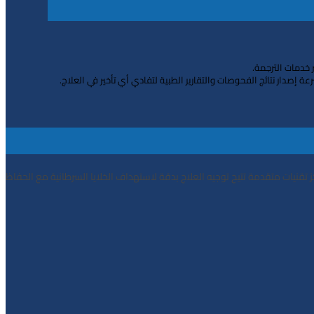
 ﺧﺪﻣﺎت اﻟﺘﺮﺟﻤﺔ.
ﺻﺪار ﻧﺘﺎﺋﺞ اﻟﻔﺤﻮﺻﺎت واﻟﺘﻘﺎرﻳﺮ اﻟﻄﺒﻴﺔ ﻟﺘﻔﺎدي أي ﺗﺄﺧﻴﺮ ﻓﻲ اﻟﻌﻼج.
ﺰ ﺗﻘﻨﻴﺎت ﻣﺘﻘﺪﻣﺔ ﺗﺘﻴﺢ ﺗﻮﺟﻴﻪ اﻟﻌﻼج ﺑﺪﻗﺔ ﻻﺳﺘﻬﺪاف اﻟﺨﻼﻳﺎ اﻟﺴﺮﻃﺎﻧﻴﺔ ﻣﻊ اﻟﺤﻔﺎظ