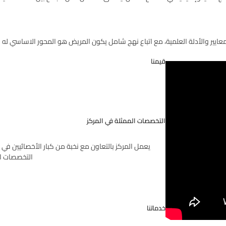
ﻟﻤﻌﺎﻳﻴﺮ واﻷدﻟﺔ اﻟﻌﻠﻤﻴﺔ، ﻣﻊ اﺗﺒﺎع ﻧﻬﺞ ﺷﺎﻣﻞ ﻳﻜﻮن اﻟﻤﺮﻳﺾ ﻫﻮ اﻟﻤﺤﻮر اﻻﺳﺎﺳﻲ ﻟﻪ
ﻗﻴﻤﻨﺎ
اﻟﺘﺨﺼﺼﺎت اﻟﻤﻤﺜﻠﺔ ﻓﻲ اﻟﻤﺮﻛﺰ
ﻳﻌﻤﻞ اﻟﻤﺮﻛﺰ ﺑﺎﻟﺘﻌﺎون ﻣﻊ ﻧﺨﺒﺔ ﻣﻦ ﻛﺒﺎر اﻷﺧﺼﺎﺋﻴﻴﻦ ﻓﻲ
اﻟﺘﺨﺼﺼﺎت اﻟ
ﺧﺪﻣﺎﺗﻨﺎ