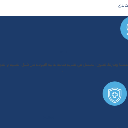
اﻟﺘﻤﻴﺰ
ﺧﺪﻣﺘﻨﺎ وﺧﺒﺮﺗﻨﺎ. ﻟﻨﻜﻮن اﻷﻓﻀﻞ ﻓﻲ ﺗﻘﺪﻳﻢ ﺧﺪﻣﺔ ﻋﺎﻟﻴﺔ اﻟﺠﻮدة ﻣﻦ ﺧﻼل اﻟﺘﻌﻠﻴﻢ واﻟﺘﺪر
.
اﻟﺴﻼﻣﺔ