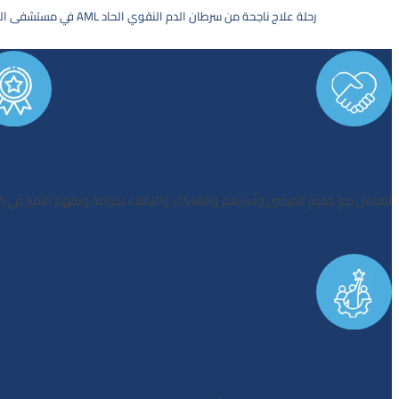
رحلة علاج ناجحة من سرطان الدم النقوي الحاد AML في مستشفى الخالدي
اﻻﺣﺘﺮام
ﻧﺘﻌﺎﻣﻞ ﻣﻊ ﺟﻤﻴﻊ اﻟﻤﺮﺿﻰ وأﺳﺮﻫﻢ واﻟﺸﺮﻛﺎء واﻟﺰﻣﻼء ﺑﻜﺮاﻣﺔ وﺗﻔﻬﻢ.
اﻟﺘﻤﻴﺰ ﻓﻲ 
اﻟﻘﻴﺎدة