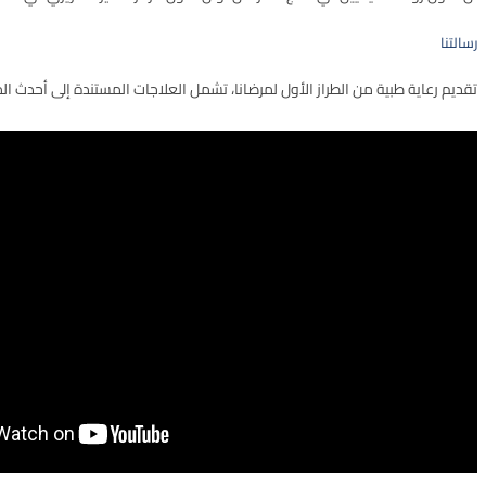
رﺳﺎﻟﺘﻨﺎ
ﺗﻘﺪﻳﻢ رﻋﺎﻳﺔ ﻃﺒﻴﺔ ﻣﻦ اﻟﻄﺮاز اﻷول ﻟﻤﺮﺿﺎﻧﺎ، ﺗﺸﻤﻞ اﻟﻌﻼﺟﺎت اﻟﻤﺴﺘﻨﺪة إﻟﻰ أﺣﺪث ا