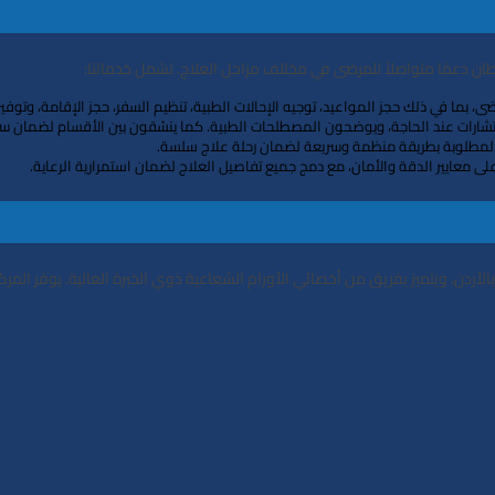
ﺮﻃﺎن دﻋﻤًﺎ ﻣﺘﻮاﺻﻼً ﻟﻠﻤﺮﺿﻰ ﻓﻲ ﻣﺨﺘﻠﻒ ﻣﺮاﺣﻞ اﻟﻌﻼج. ﺗﺸﻤﻞ ﺧﺪﻣﺎﺗﻨﺎ:
، ﺑﻤﺎ ﻓﻲ ذﻟﻚ ﺣﺠﺰ اﻟﻤﻮاﻋﻴﺪ، ﺗﻮﺟﻴﻪ اﻹﺣﺎﻻت اﻟﻄﺒﻴﺔ، ﺗﻨﻈﻴﻢ اﻟﺴﻔﺮ، ﺣﺠﺰ اﻹﻗﺎﻣﺔ، وﺗﻮﻓﻴﺮ
ات ﻋﻨﺪ اﻟﺤﺎﺟﺔ، وﻳﻮﺿﺤﻮن اﻟﻤﺼﻄﻠﺤﺎت اﻟﻄﺒﻴﺔ. ﻛﻤﺎ ﻳﻨﺴّﻘﻮن ﺑﻴﻦ اﻷﻗﺴﺎم ﻟﻀﻤﺎن ﺳﺮﻋﺔ إ
 اﻟﻤﻄﻠﻮﺑﺔ ﺑﻄﺮﻳﻘﺔ ﻣﻨﻈﻤﺔ وﺳﺮﻳﻌﺔ ﻟﻀﻤﺎن رﺣﻠﺔ ﻋﻼج ﺳﻠﺴﺔ.
 ﻣﻌﺎﻳﻴﺮ اﻟﺪﻗﺔ واﻷﻣﺎن، ﻣﻊ دﻣﺞ ﺟﻤﻴﻊ ﺗﻔﺎﺻﻴﻞ اﻟﻌﻼج ﻟﻀﻤﺎن اﺳﺘﻤﺮارﻳﺔ اﻟﺮﻋﺎﻳﺔ.
ﻷردن، وﻳﺘﻤﻴﺰ ﺑﻔﺮﻳﻖ ﻣﻦ أﺧﺼﺎﺋﻲ اﻷورام اﻟﺸﻌﺎﻋﻴﺔ ذوي اﻟﺨﺒﺮة اﻟﻌﺎﻟﻴﺔ. ﻳﻮﻓﺮ اﻟﻤﺮﻛ