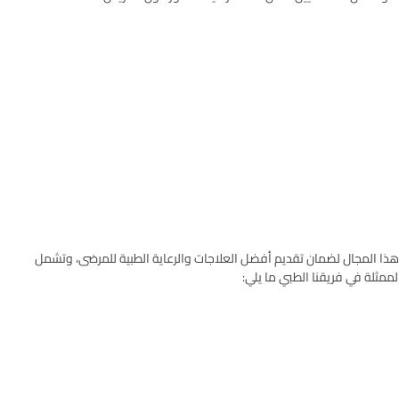
 ﻫﺬا المجال ﻟﻀﻤﺎن ﺗﻘﺪﻳﻢ أﻓﻀﻞ اﻟﻌﻼﺟﺎت واﻟﺮﻋﺎﻳﺔ اﻟﻄﺒﻴﺔ ﻟﻠﻤﺮﺿﻰ، وﺗﺸﻤﻞ
ﻤﻤﺜﻠﺔ ﻓﻲ ﻓﺮﻳﻘﻨﺎ اﻟﻄﺒﻲ ﻣﺎ ﻳﻠﻲ: