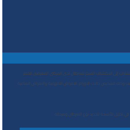
ﺳﺘﺸﺎرات إﻟﻰ اﻻﻛﺘﺸﺎف اﻟﻤﺒﻜﺮ ﻟﻠﺴﺮﻃﺎن ﻟﺪى اﻟﻤﺮﺿﻰ اﻟﻤﻌﺮﺿﻴﻦ ﻟﻠﺨﻄﺮ
ﻨﺎﺳﺐ وذﻟﻚ ﻟﺘﺸﺨﻴﺺ ﺣﺎﻻت اﻻورام، اﻻﻣﺮاض اﻻﻟﺘﻬﺎﺑﻴﺔ واﻻﻣﺮاض اﻟﻤﻨﺎﻋﻴﺔ
 ﻓﻲ ﺗﺤﻠﻴﻞ اﻷﻧﺴﺠﺔ ﻟﺘﺤﺪﻳﺪ ﻧﻮع اﻟﺴﺮﻃﺎن وﻣﺮﺣﻠﺘﻪ