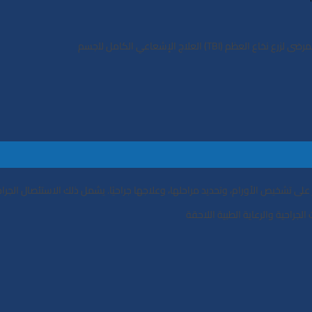
) اﻟﻌﻼج اﻹﺷﻌﺎﻋﻲ اﻟﻜﺎﻣﻞ ﻟﻠجسم
 ﻋﻠﻰ ﺗﺸﺨﻴﺺ اﻷورام، وﺗﺤﺪﻳﺪ ﻣﺮاﺣﻠﻬﺎ، وﻋﻼﺟﻬﺎ ﺟﺮاﺣﻴًﺎ. ﻳﺸﻤﻞ ذﻟﻚ اﻻﺳﺘﺌﺼﺎل اﻟﺠﺮ
ﺮاﺣﻴﺔ واﻟﺮﻋﺎﻳﺔ اﻟﻄﺒﻴﺔ اﻟﻼﺣﻘﺔ