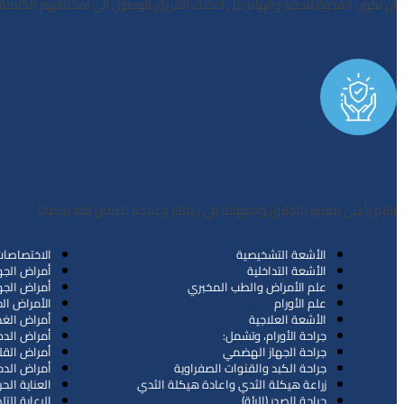
ان ﻧﻜﻮن اﻟﻘﺪوة ﻟﺘﺤﻔﻴﺰ وإﻟﻬﺎم ﻛﻞ أﻋﻀﺎء اﻟﻔﺮﻳﻖ ﻟﻠﻮﺻﻮل اﻟﻰ اﻣﻜﺎﻧﺎﺗﻬﻢ اﻟﻜﺎﻣﻠﺔ.
اﻟﻨﺰاﻫﺔ
ﻧﻠﺘﺰم ﺑﺄﻋﻠﻰ ﻣﻌﺎﻳﻴﺮ اﻷﺧﻼق واﻟﻤﻬﻨﻴﺔ ﻓﻲ رﻋﺎﻳﺘﻨﺎ وﻋﻼﺟﻨﺎ ﻟﻀﻤﺎن ﺛﻘﺔ ﻣﺮﺿﺎﻧﺎ.
اﻷﺷﻌﺔ اﻟﺘﺸﺨﻴﺼﻴﺔ
اﻻﺧﺘﺼﺎﺻﺎت 
اﻷﺷﻌﺔ اﻟﺘﺪاﺧﻠﻴﺔ
أﻣﺮاض اﻟج
ﻋﻠﻢ اﻷﻣﺮاض واﻟﻄﺐ اﻟﻤﺨﺒﺮي
أﻣﺮاض اﻟجه
ﻋﻠﻢ اﻷورام
اﻷﻣﺮاض اﻟج
اﻷﺷﻌﺔ اﻟﻌﻼﺟﻴﺔ
أﻣﺮاض اﻟﻐﺪ
ﺟﺮاﺣﺔ اﻷورام، وﺗﺸﻤﻞ:
أﻣﺮاض اﻟﺪم
ﺟﺮاﺣﺔ اﻟجهاز اﻟﻬﻀﻤﻲ
أﻣﺮاض اﻟﻘﻠ
ﺟﺮاﺣﺔ اﻟﻜﺒﺪ واﻟﻘﻨﻮات اﻟﺼﻔﺮاوﻳﺔ
أﻣﺮاض اﻟﺪﻣ
زراﻋﺔ ﻫﻴﻜﻠﺔ اﻟﺜﺪي واﻋﺎدة ﻫﻴﻜﻠﺔ اﻟﺜﺪي
اﻟﻌﻨﺎﻳﺔ اﻟﺤ
ﺟﺮاﺣﺔ اﻟﺼﺪر (اﻟﺮﺋﺔ)
اﻟﺮﻋﺎﻳﺔ اﻟﺘ