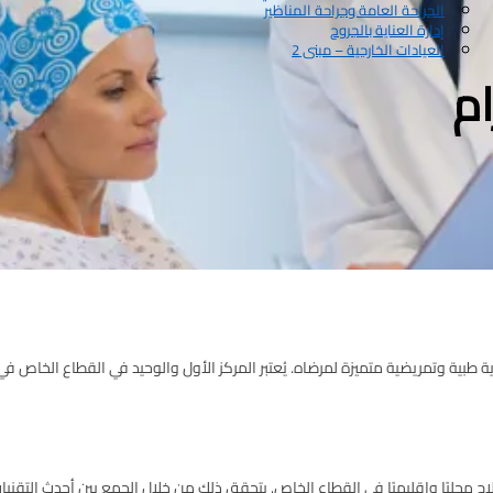
الجراحة العامة وجراحة المناظير
إدارة العناية بالجروح
العيادات الخارجية – مبنى 2
ام
ﺎﻳﺔ ﻃﺒﻴﺔ وﺗﻤﺮﻳﻀﻴﺔ ﻣﺘﻤﻴﺰة ﻟﻤﺮﺿﺎه. ﻳُﻌﺘﺒﺮ اﻟﻤﺮﻛﺰ اﻷول واﻟﻮﺣﻴﺪ ﻓﻲ اﻟﻘﻄﺎع اﻟﺨﺎص
ﻌﻼج ﻣﺤﻠﻴًﺎ وإﻗﻠﻴﻤﻴًﺎ ﻓﻲ اﻟﻘﻄﺎع اﻟﺨﺎص. ﻳﺘﺤﻘﻖ ذﻟﻚ ﻣﻦ ﺧﻼل اﻟﺠﻤﻊ ﺑﻴﻦ أﺣﺪث اﻟﺘﻘ