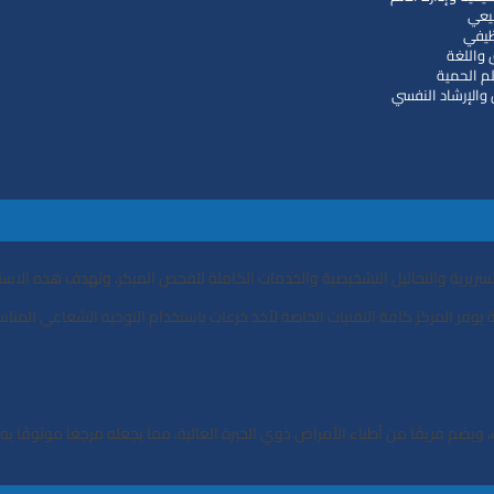
ﻴﻌﻲ
ﻇﻴﻔﻲ
واﻟﻠﻐﺔ
ﻠﻢ اﻟﺤﻤﻴﺔ
واﻹرﺷﺎد اﻟﻨﻔﺴﻲ
 اﻟﺴﺮﻳﺮﻳﺔ واﻟﺘﺤﺎﻟﻴﻞ اﻟﺘﺸﺨﻴﺼﻴﺔ واﻟﺨﺪﻣﺎت اﻟﻜﺎﻣﻠﺔ ﻟﻠﻔﺤﺺ اﻟﻤﺒﻜﺮ. وﺗﻬﺪف ﻫﺬه اﻻ
ﺔ ﻳﻮﻓﺮ اﻟﻤﺮﻛﺰ ﻛﺎﻓﺔ اﻟﺘﻘﻨﻴﺎت اﻟﺨﺎﺻﺔ ﻷﺧﺬ ﺧﺰﻋﺎت ﺑﺎﺳﺘﺨﺪام اﻟﺘﻮﺟﻴﻪ اﻟﺸﻌﺎﻋﻲ اﻟﻤ
 وﻳﻀﻢ ﻓﺮﻳﻘًﺎ ﻣﻦ أﻃﺒﺎء اﻷﻣﺮاض ذوي اﻟﺨﺒﺮة اﻟﻌﺎﻟﻴﺔ، ﻣﻤﺎ ﻳﺠﻌﻠﻪ ﻣﺮﺟﻌًﺎ ﻣﻮﺛﻮﻗًﺎ ﺑﻪ