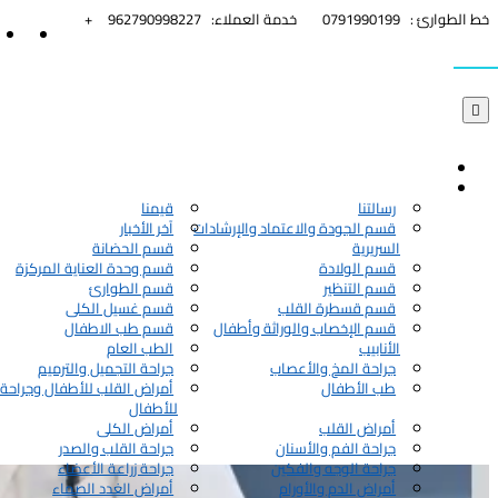


خط الطوارئ :
0791990199
خدمة العملاء:
962790998227+

رسالتنا
قيمنا
قسم الجودة والاعتماد والإرشادات
آخر الأخبار
السريرية
قسم الحضانة
قسم الولادة
قسم وحدة العناية المركزة
قسم التنظير
قسم الطوارئ
قسم قسطرة القلب
قسم غسيل الكلى
قسم الإخصاب والوراثة وأطفال
قسم طب الاطفال
الأنابيب
الطب العام
جراحة المخ والأعصاب
جراحة التجميل والترميم
طب الأطفال
أمراض القلب للأطفال وجراحة 
للأطفال
أمراض القلب
أمراض الكلى
جراحة الفم والأسنان
جراحة القلب والصدر
جراحة الوجه والفكين
جراحة زراعة الأعضاء
أمراض الدم والأورام
أمراض الغدد الصماء