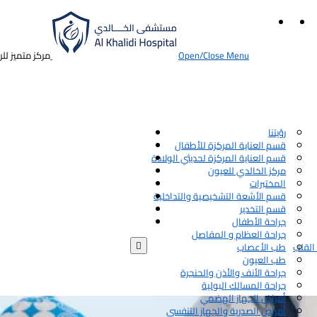
Open/Close Menu
مركز متميز لل
رؤيتنا
قسم العناية المركزة للأطفال
قسم العناية المركزة لحديثي الولادة
مركز الخالدي للعيون
المختبرات
قسم الأشعة التشخيصية والتداخلية
قسم التخدير
جراحة الأطفال
جراحة العظام و المفاصل

القلب
طب الأعصاب
طب العيون
جراحة الأنف والأذن والحنجرة
جراحة المسالك البولية
أمراض الجهاز الهضمي
أمراض الصدرية والجهاز التنفسي