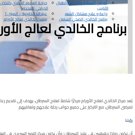
أمراض النسائية والتوليد وأطفال
جراحة العمود الفقري بالتدخل
الأنابيب
الجراحي المحدود
زراعة و علاج مشاكل الشعر
عياداتنا الخارجية – المبنى 1
برنامج الخالدي الصحي الشامل
برنامج الخالدي لعالج الأورام
برنامج الخالدي لعالج الأور
ﻳُﻌﺪ ﻣﺮﻛﺰ اﻟﺨﺎﻟﺪي ﻟﻌﻼج اﻷورام ﻣﺮﻛﺰًا ﺷﺎﻣﻼً ﻟﻌﻼج اﻟﺴﺮﻃﺎن، ﻳﻬﺪف إﻟﻰ ﺗﻘﺪﻳﻢ رﻋ
ﻟﻤﺮﺿﻰ اﻟﺴﺮﻃﺎن، ﻣﻊ اﻟﺘﺮﻛﻴﺰ ﻋﻠﻰ ﺟﻤﻴﻊ ﺟﻮاﻧﺐ رﺣﻠﺔ ﻋﻼﺟﻬﻢ وﺗﻌﺎﻓﻴﻬﻢ
رؤﻳﺘﻨﺎ
أن ﻧﻜﻮن روادًا ﺣﻘﻴﻘﻴﻴﻦ ﻓﻲ ﻋﻼج اﻟﺴﺮﻃﺎن؛ وأن ﻧﻜﻮن ﻣﺮﻛﺰ اﻟﺘﻤﻴﺰ اﻟﺴﺮﻳﺮي ﻓﻲ اﻟ