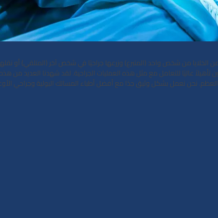
ن الخلايا من شخص واحد (المتبرع) وزرعها جراحيًا في شخص آخر (المتلقي) أو نق
اً عاليًا للتعامل مع مثل هذه العمليات الجراحية. لقد شهدنا العديد من هذه ال
خاع العظم. نحن نعمل بشكل وثيق جدًا مع أفضل أطباء المسالك البولية وجراحي الأ