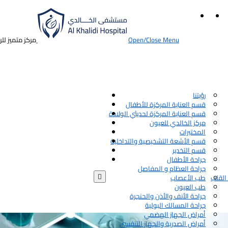
Open/Close Menu
مركز متميز لل
رؤيتنا
قسم العناية المركزة للأطفال
قسم العناية المركزة لحديثي الولادة
مركز الخالدي للعيون
المختبرات
قسم الأشعة التشخيصية والتداخلية
قسم التخدير
جراحة الأطفال
جراحة العظام و المفاصل

القلب
طب الأعصاب
طب العيون
جراحة الأنف والأذن والحنجرة
جراحة المسالك البولية
أمراض الجهاز الهضمي
أمراض الصدرية والجهاز التنفسي