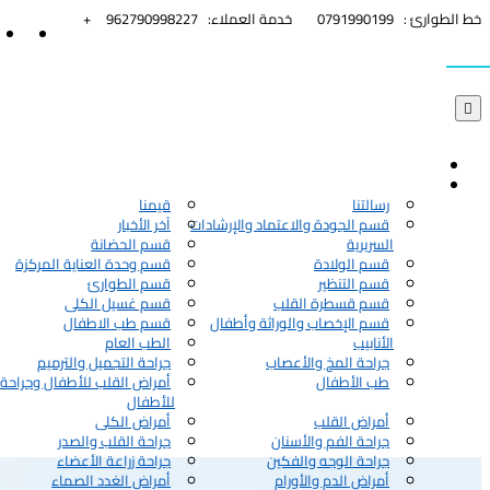


خط الطوارئ :
0791990199
خدمة العملاء:
962790998227+

رسالتنا
قيمنا
قسم الجودة والاعتماد والإرشادات
آخر الأخبار
السريرية
قسم الحضانة
قسم الولادة
قسم وحدة العناية المركزة
قسم التنظير
قسم الطوارئ
قسم قسطرة القلب
قسم غسيل الكلى
قسم الإخصاب والوراثة وأطفال
قسم طب الاطفال
الأنابيب
الطب العام
جراحة المخ والأعصاب
جراحة التجميل والترميم
طب الأطفال
أمراض القلب للأطفال وجراحة 
للأطفال
أمراض القلب
أمراض الكلى
جراحة الفم والأسنان
جراحة القلب والصدر
جراحة الوجه والفكين
جراحة زراعة الأعضاء
أمراض الدم والأورام
أمراض الغدد الصماء