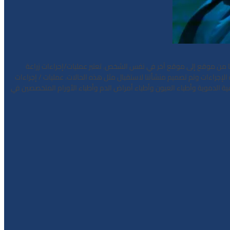
لها من موقع إلى موقع آخر في نفس الشخص. تعتبر عمليات/إجراءات زراعة
إجراءات وتم تصميم منشأتنا لاستقبال مثل هذه الحالات. عمليات / إجراءات
وعية الدموية وأطباء العيون وأطباء أمراض الدم وأطباء الأورام المتخصصين في