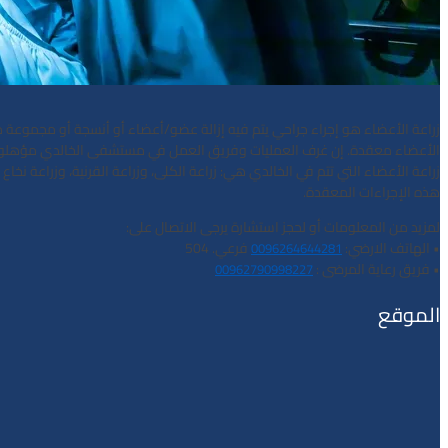
زراعة الأعضاء هو إجراء جراحي يتم فيه إزالة عضو/أعضاء أو أنسجة أو مجموعة م
الأعضاء معقدة. إن غرف العمليات وفريق العمل في مستشفى الخالدي مؤهلون تأهيل
زراعة الأعضاء التي تتم في الخالدي هي: زراعة الكلى، وزراعة القرنية، وزراعة ن
هذه الإجراءات المعقدة.
لمزيد من المعلومات أو لحجز استشارة يرجى الاتصال على:
• الهاتف الارضي:
فرعي. 504
0096264644281
• فريق رعاية المرضى :
00962790998227
الموقع