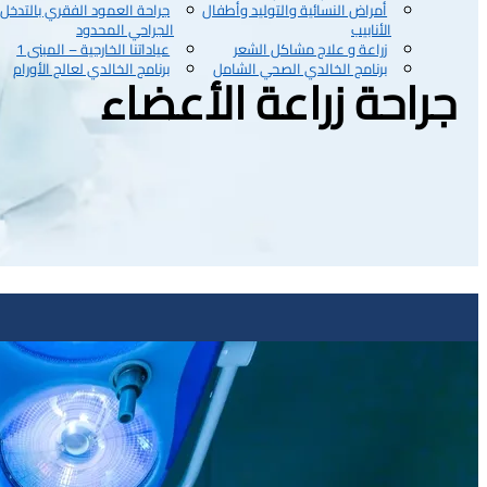
أمراض النسائية والتوليد وأطفال
جراحة العمود الفقري بالتدخل
الأنابيب
الجراحي المحدود
زراعة و علاج مشاكل الشعر
عياداتنا الخارجية – المبنى 1
برنامج الخالدي الصحي الشامل
برنامج الخالدي لعالج الأورام
جراحة زراعة الأعضاء