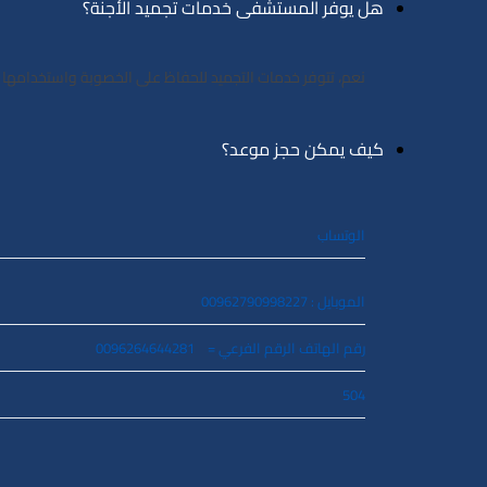
هل يوفر المستشفى خدمات تجميد الأجنة؟
نعم، تتوفر خدمات التجميد للحفاظ على الخصوبة واستخدامها لا
كيف يمكن حجز موعد؟
الوتساب
الموبايل : 00962790998227
رقم الهاتف الرقم الفرعي = 0096264644281
504