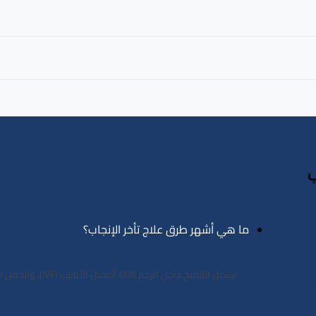
ب
ما هي أشهر طرق علاج تأخر الإنجاب؟
تشمل التلقيح داخل الرحم (IUI)، أطفال الأنابيب (IVF)، والحقن المجهري (ICSI) حسب الحالة.