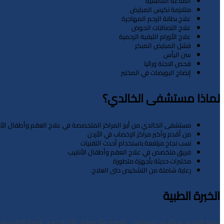
المناعة التناسلية
متلازمة تكيس المبايض
علاج بطانة الرحم المهاجرة
علاج التصاقات الحوض
علاج الأورام الليفية الرحمية
فشل المبايض المبكر
سن اليأس
فحص الاجنة وراثيا
إنضاج البويضات في المختبر
لماذا مستشفى الخالدي؟
مستشفى الخالدي من أبرز المراكز المتخصصة في علاج العقم وأطفال الأنابيب
من أقدم وأكبر مراكز الإخصاب في الأردن
نسب نجاح مرتفعة باستخدام أحدث التقنيات
فريق متخصص في علاج العقم وأطفال الأنابيب
مختبرات حديثة بأجهزة متطورة
رعاية شاملة من التشخيص حتى العلاج.
الخبرة الطبية
ييضم القسم فريقًا من استشاريي العقم وأخصائيي الأجنة ذوي الخبرة الواسعة، 