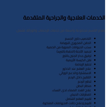
الخدمات العلاجية والجراحية المتقدمة
يقدم القسم مجموعة واسعة من خدمات الإخصاب والوراثة، تشمل:
التخصيب خارج الجسم
الحقن المجهري للبويضة
سحب الحيوانات المنوية من الخصية
تجميد الأجنة (الحفظ بالتبريد)
ترقيق جدار الجنين بالليزر
نقل الكيسة الأريمية
تحفيز الإباضة
علاج العقم عند الذكور
الاستشارة والدعم الوراثي
التلقيح داخل الرحم
تنظير الرحم
منظار البطن
علاج الغدد الصماء لدى النساء.
اضطرابات الحيض
تقييم العقم الشامل
تقييم وعلاج حالات الاجهاضات المتكررة