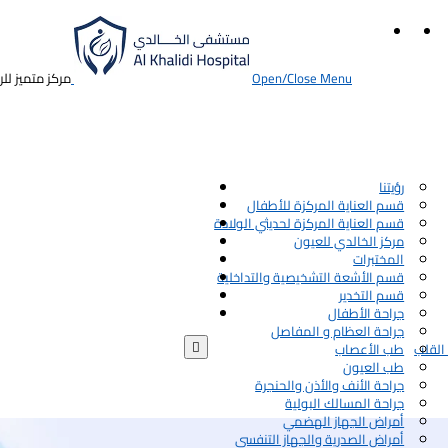
Open/Close Menu
مركز متميز لل
رؤيتنا
قسم العناية المركزة للأطفال
قسم العناية المركزة لحديثي الولادة
مركز الخالدي للعيون
المختبرات
قسم الأشعة التشخيصية والتداخلية
قسم التخدير
جراحة الأطفال
جراحة العظام و المفاصل

القلب
طب الأعصاب
طب العيون
جراحة الأنف والأذن والحنجرة
جراحة المسالك البولية
أمراض الجهاز الهضمي
أمراض الصدرية والجهاز التنفسي