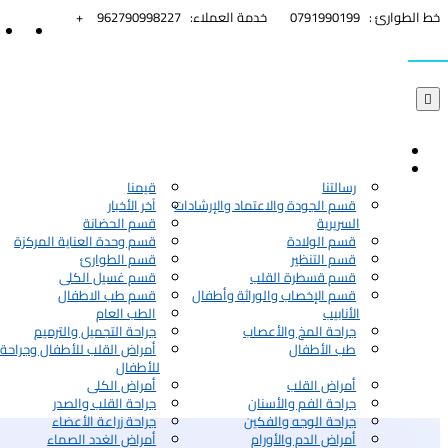


خط الطوارئ :
0791990199
خدمة العملاء:
962790998227+

رسالتنا
قيمنا
قسم الجودة والاعتماد والإرشادات
آخر الأخبار
السريرية
قسم الحضانة
قسم الولادة
قسم وحدة العناية المركزة
قسم التنظير
قسم الطوارئ
قسم قسطرة القلب
قسم غسيل الكلى
قسم الإخصاب والوراثة وأطفال
قسم طب الاطفال
الأنابيب
الطب العام
جراحة المخ والأعصاب
جراحة التجميل والترميم
طب الأطفال
أمراض القلب للأطفال وجراحة 
للأطفال
أمراض القلب
أمراض الكلى
جراحة الفم والأسنان
جراحة القلب والصدر
جراحة الوجه والفكين
جراحة زراعة الأعضاء
أمراض الدم والأورام
أمراض الغدد الصماء