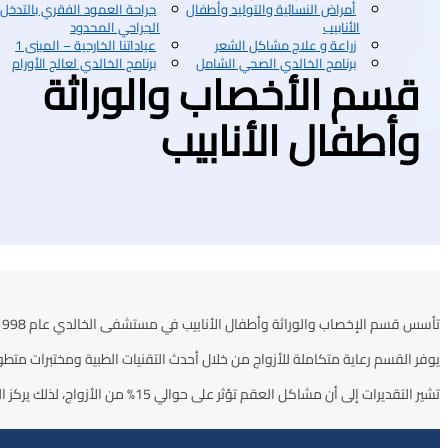
أمراض النسائية والتوليد وأطفال
جراحة العمود الفقري بالتدخل
الأنابيب
الجراحي المحدود
زراعة و علاج مشاكل الشعر
عياداتنا الخارجية – المبنى 1
برنامج الخالدي الصحي الشامل
برنامج الخالدي لعالج الأورام
قسم الأخصاب والوراثة
وأطفال الأنابيب
تأسس قسم الإخصاب والوراثة وأطفال الأنابيب في مستشفى الخالدي عام 1998، ويعد اليوم من أبرز المراكز المتخصصة في علاج تأخر الإنجاب في الأردن والمنطقة، مع سجل مميز من نسب النجاح العالية.
يوفر القسم رعاية متكاملة للأزواج من خلال أحدث التقنيات الطبية ومختبرات مت
تشير التقديرات إلى أن مشاكل العقم تؤثر على حوالي 15% من الأزواج، لذلك يركز القسم على التشخيص الدقيق واختيار الحل الأنسب لكل حالة، مع مراعاة الخصوصية والدعم النفسي للمرضى.