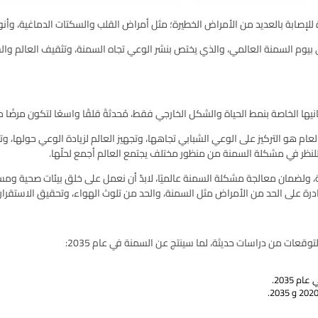
لإصابة بالعديد من الأمراض الخطيرة؛ مثل أمراض القلب والسكتات الدماغية، وأنوا
بيوم السمنة العالمي، والذي يختص بنشر الوعي تجاه السمنة، وتثقيف العالم والشب
يها الخاصة بنمط الحياة والشكل الخارجي فقط، مُحدثةً قلقًا واسعًا لتكون مرضًا 
د في سنة 2024 ليكون مضمون حملة هذا العام هو التركيز على الوعي الشبابي تجاهها، وتجهيز العالم ل
للنظر في مشكلة السمنة من منظور مختلف يجتمع العالم أجمع لحلّها.
ة، ولضمان معالجة مشكلة السمنة عالميًا، لابدّ أن نعمل على خلق بيئات صحية و
، قادرة على الحد من الأمراض مثل السمنة، والحد من تلوث الهواء، وتحقيق الاستقرار 
وقعات من دراسات حديثة، لما سينتج عن السمنة في عام 2035: