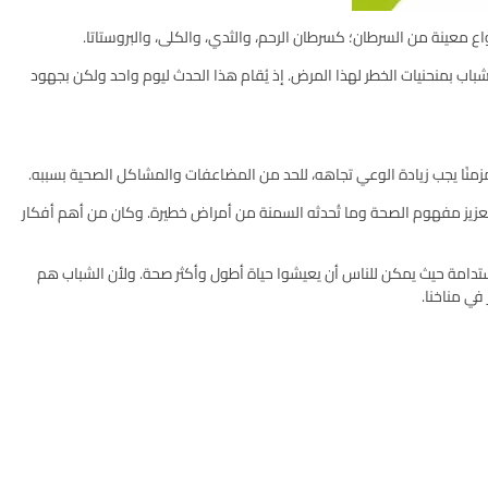
ع معينة من السرطان؛ كسرطان الرحم، والثدي، والكلى، والبروستاتا.
اب بمنحنيات الخطر لهذا المرض. إذ يُقام هذا الحدث ليوم واحد ولكن بجهود
مزمنًا يجب زيادة الوعي تجاهه، للحد من المضاعفات والمشاكل الصحية بسببه.
زيادة الوعي حولها، وتعزيز مفهوم الصحة وما تُحدثه السمنة من أمراض خطيرة. وكان من أهم أفكار
مستدامة حيث يمكن للناس أن يعيشوا حياة أطول وأكثر صحة. ولأن الشباب هم
في مناخنا.