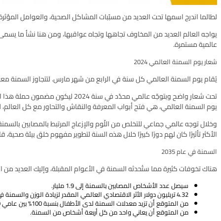
لطالما اندرج اسمها تحت العديد من مسبّبات المشاكل الصحية، والعوامل المؤثرة ل
يواجه العالم العديد من المخاوف تجاهها وتجاه عواقبها، ومن هنا نشأ ما يسمى 
عالمية مستمرة.
شعار يوم السمنة العالمي 2024
يُقام يوم السمنة العالمي كل سنة في الرابع من شهر مارس. لتتجاوز السمنة معان
تحت شعار واضح وبتوجّه عالمي محدّ
يوم السمنة العالمي، هي فتح أبواب المعرفة والنقاش والتحاور مع كل العالم، 
وخلال توجه عالمي جماعي للتخلص من اللّوم والإزعاج المرتبط بالمصابين بالسمن
الأكثر تأثيرًا كان لهم دورًا كبيرًا خلال هذه السنة لتطوير مفهوم خلق بيئة صحية
السمنة في عام 2035
هناك تخوفات كثيرة مما ستُحدثه السمنة في الأعوام المقبلة، وإليك العديد من الت
سيصل عدد الأشخاص المصابين بالسمنة إلى 1.9 مليار.
4.32 تريليون دولار الأثر الاقتصادي العالمي المقدر لزيادة الوزن والسمنة في عام 2035.
من المتوقع أن تزيد معدلات السمنة لدى الأطفال بنسبة 100% بين عامي 2020 و 2035.
من المتوقع أن يعاني واحد من كل أربعة أشخاص من السمنة.