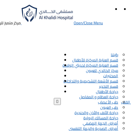
Open/Close Menu
مركز متميز لل
رؤيتنا
قسم العناية المركزة للأطفال
قسم العناية المركزة لحديثي الولادة
مركز الخالدي للعيون
المختبرات
قسم الأشعة التشخيصية والتداخلية
قسم التخدير
جراحة الأطفال
جراحة العظام و المفاصل

القلب
طب الأعصاب
طب العيون
جراحة الأنف والأذن والحنجرة
جراحة المسالك البولية
أمراض الجهاز الهضمي
أمراض الصدرية والجهاز التنفسي