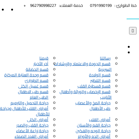


خط الطوارئ :
0791990199
خدمة العملاء:
962790998227+

رسالتنا
قيمنا
قسم الجودة والاعتماد والإرشادات
آخر الأخبار
السريرية
قسم الحضانة
قسم الولادة
قسم وحدة العناية المركزة
قسم التنظير
قسم الطوارئ
قسم قسطرة القلب
قسم غسيل الكلى
قسم الإخصاب والوراثة وأطفال
قسم طب الاطفال
الأنابيب
الطب العام
جراحة المخ والأعصاب
جراحة التجميل والترميم
طب الأطفال
أمراض القلب للأطفال وجراحة 
للأطفال
أمراض القلب
أمراض الكلى
جراحة الفم والأسنان
جراحة القلب والصدر
جراحة الوجه والفكين
جراحة زراعة الأعضاء
أمراض الدم والأورام
أمراض الغدد الصماء